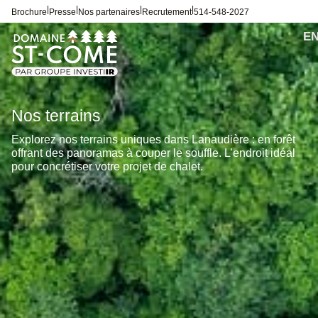
|
|
|
|
Brochure
Presse
Nos partenaires
Recrutement
514-548-2027
Nos terrains
Explorez nos terrains uniques dans Lanaudière : en forêt
offrant des panoramas à couper le souffle. L’endroit idéal
pour concrétiser votre projet de chalet.